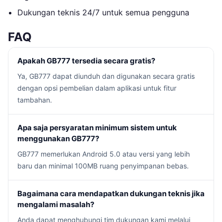
Dukungan teknis 24/7 untuk semua pengguna
FAQ
Apakah GB777 tersedia secara gratis?
Ya, GB777 dapat diunduh dan digunakan secara gratis
dengan opsi pembelian dalam aplikasi untuk fitur
tambahan.
Apa saja persyaratan minimum sistem untuk
menggunakan GB777?
GB777 memerlukan Android 5.0 atau versi yang lebih
baru dan minimal 100MB ruang penyimpanan bebas.
Bagaimana cara mendapatkan dukungan teknis jika
mengalami masalah?
Anda dapat menghubungi tim dukungan kami melalui