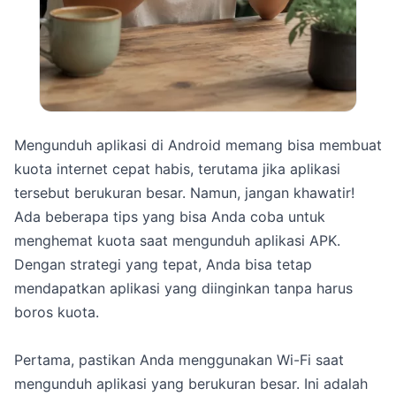
Mengunduh aplikasi di Android memang bisa membuat
kuota internet cepat habis, terutama jika aplikasi
tersebut berukuran besar. Namun, jangan khawatir!
Ada beberapa tips yang bisa Anda coba untuk
menghemat kuota saat mengunduh aplikasi APK.
Dengan strategi yang tepat, Anda bisa tetap
mendapatkan aplikasi yang diinginkan tanpa harus
boros kuota.
Pertama, pastikan Anda menggunakan Wi-Fi saat
mengunduh aplikasi yang berukuran besar. Ini adalah