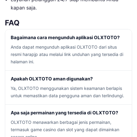
kapan saja.
FAQ
Bagaimana cara mengunduh aplikasi OLXTOTO?
Anda dapat mengunduh aplikasi OLXTOTO dari situs
resmi harapjp atau melalui link unduhan yang tersedia di
halaman ini.
Apakah OLXTOTO aman digunakan?
Ya, OLXTOTO menggunakan sistem keamanan berlapis
untuk memastikan data pengguna aman dan terlindungi.
Apa saja permainan yang tersedia di OLXTOTO?
OLXTOTO menawarkan berbagai jenis permainan,
termasuk game casino dan slot yang dapat dimainkan
secara online.